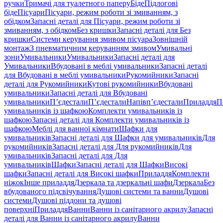
ручки
Тримачі для туалетного паперу
Біде
Підлогові
біде
Пісуари
Пісуари, режим роботи зі змиванням, з
обідком
Запасні деталі для Пісуари, режим роботи зі
змиванням, з обідком
Без кришки
Запасні деталі для Без
кришки
Системи керування змивом пісуара
Зовнішній
монтаж
З пневматичним керуванням змивом
Умивальні
зони
Умивальники
Умивальники
Запасні деталі для
Умивальники
Вбудовані в меблі умивальники
Запасні деталі
для Вбудовані в меблі умивальники
Рукомийники
Запасні
деталі для Рукомийники
Кутові рукомийники
Вбудовані
умивальники
Запасні деталі для Вбудовані
умивальники
П’єдестали
П’єдестали
Напівп’єдестали
Приладдя
П
умивальників із шафкою
Комплекти умивальників із
шафкою
Запасні деталі для Комплекти умивальників із
шафкою
Меблі для ванної кімнати
Шафки для
умивальників
Запасні деталі для Шафки для умивальників
Для
рукомийників
Запасні деталі для Для рукомийників
Для
умивальників
Запасні деталі для Для
умивальників
Шафки
Запасні деталі для Шафки
Високі
шафки
Запасні деталі для Високі шафки
Приладдя
Комплекти
ніжок
Інше приладдя
Дзеркала та дзеркальні шафи
Дзеркала
Без
вбудованого підсвічування
Душові системи та ванни
Душові
системи
Душові піддони та душові
поверхні
Приладдя
Ванни
Ванни із санітарного акрилу
Запасні
деталі для Ванни із санітарного акрилу
Ванни