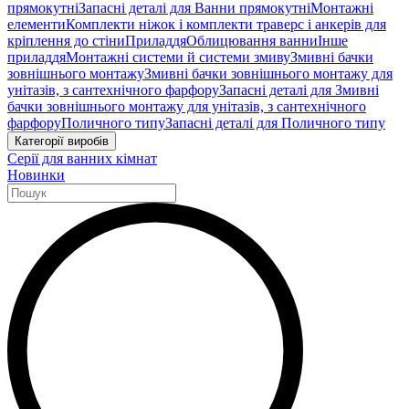
прямокутні
Запасні деталі для Ванни прямокутні
Монтажні
елементи
Комплекти ніжок і комплекти траверс і анкерів для
кріплення до стіни
Приладдя
Облицювання ванни
Інше
приладдя
Монтажні системи й системи змиву
Змивні бачки
зовнішнього монтажу
Змивні бачки зовнішнього монтажу для
унітазів, з сантехнічного фарфору
Запасні деталі для Змивні
бачки зовнішнього монтажу для унітазів, з сантехнічного
фарфору
Поличного типу
Запасні деталі для Поличного типу
Категорії виробів
Серії для ванних кімнат
Новинки