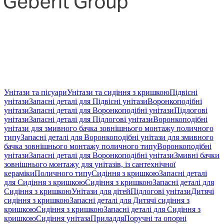
Унітази та пісуари
Унітази та сидіння з кришкою
Підвісні
унітази
Запасні деталі для Підвісні унітази
Воронкоподібні
унітази
Запасні деталі для Воронкоподібні унітази
Підлогові
унітази
Запасні деталі для Підлогові унітази
Воронкоподібні
унітази для змивного бачка зовнішнього монтажу поличного
типу
Запасні деталі для Воронкоподібні унітази для змивного
бачка зовнішнього монтажу поличного типу
Воронкоподібні
унітази
Запасні деталі для Воронкоподібні унітази
Змивні бачки
зовнішнього монтажу для унітазів, із сантехнічної
кераміки
Поличного типу
Сидіння з кришкою
Запасні деталі
для Сидіння з кришкою
Сидіння з кришкою
Запасні деталі для
Сидіння з кришкою
Унітази для дітей
Підлогові унітази
Дитячі
сидіння з кришкою
Запасні деталі для Дитячі сидіння з
кришкою
Сидіння з кришкою
Запасні деталі для Сидіння з
кришкою
Сидіння унітаза
Приладдя
Поручні та опорні