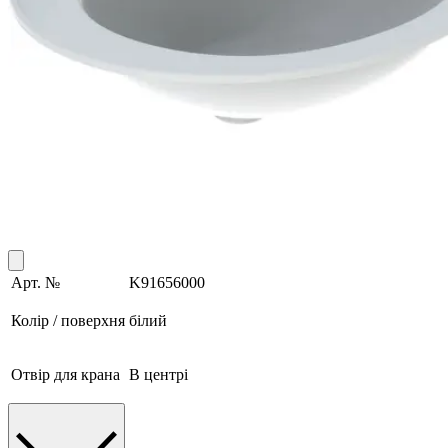
Арт. №
K91656000
Колір / поверхня
білий
Отвір для крана
В центрі