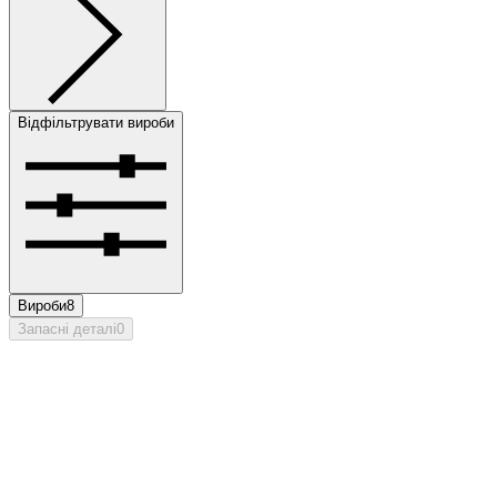
Відфільтрувати вироби
Вироби
8
Запасні деталі
0