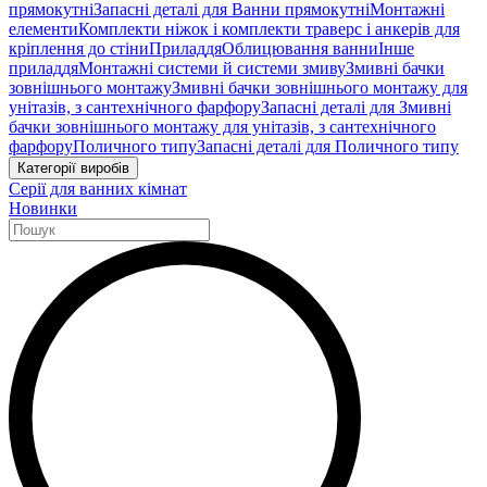
прямокутні
Запасні деталі для Ванни прямокутні
Монтажні
елементи
Комплекти ніжок і комплекти траверс і анкерів для
кріплення до стіни
Приладдя
Облицювання ванни
Інше
приладдя
Монтажні системи й системи змиву
Змивні бачки
зовнішнього монтажу
Змивні бачки зовнішнього монтажу для
унітазів, з сантехнічного фарфору
Запасні деталі для Змивні
бачки зовнішнього монтажу для унітазів, з сантехнічного
фарфору
Поличного типу
Запасні деталі для Поличного типу
Категорії виробів
Серії для ванних кімнат
Новинки