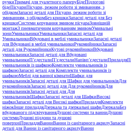
ручки
Тримачі для туалетного паперу
Біде
Підлогові
біде
Пісуари
Пісуари, режим роботи зі змиванням, з
обідком
Запасні деталі для Пісуари, режим роботи зі
змиванням, з обідком
Без кришки
Запасні деталі для Без
кришки
Системи керування змивом пісуара
Зовнішній
монтаж
З пневматичним керуванням змивом
Умивальні
зони
Умивальники
Умивальники
Запасні деталі для
Умивальники
Вбудовані в меблі умивальники
Запасні деталі
для Вбудовані в меблі умивальники
Рукомийники
Запасні
деталі для Рукомийники
Кутові рукомийники
Вбудовані
умивальники
Запасні деталі для Вбудовані
умивальники
П’єдестали
П’єдестали
Напівп’єдестали
Приладдя
П
умивальників із шафкою
Комплекти умивальників із
шафкою
Запасні деталі для Комплекти умивальників із
шафкою
Меблі для ванної кімнати
Шафки для
умивальників
Запасні деталі для Шафки для умивальників
Для
рукомийників
Запасні деталі для Для рукомийників
Для
умивальників
Запасні деталі для Для
умивальників
Шафки
Запасні деталі для Шафки
Високі
шафки
Запасні деталі для Високі шафки
Приладдя
Комплекти
ніжок
Інше приладдя
Дзеркала та дзеркальні шафи
Дзеркала
Без
вбудованого підсвічування
Душові системи та ванни
Душові
системи
Душові піддони та душові
поверхні
Приладдя
Ванни
Ванни із санітарного акрилу
Запасні
деталі для Ванни із санітарного акрилу
Ванни