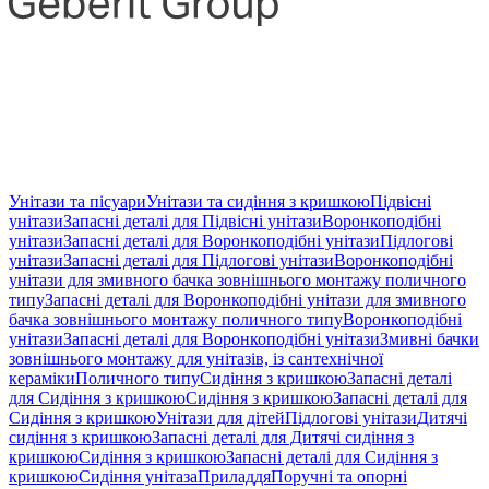
Унітази та пісуари
Унітази та сидіння з кришкою
Підвісні
унітази
Запасні деталі для Підвісні унітази
Воронкоподібні
унітази
Запасні деталі для Воронкоподібні унітази
Підлогові
унітази
Запасні деталі для Підлогові унітази
Воронкоподібні
унітази для змивного бачка зовнішнього монтажу поличного
типу
Запасні деталі для Воронкоподібні унітази для змивного
бачка зовнішнього монтажу поличного типу
Воронкоподібні
унітази
Запасні деталі для Воронкоподібні унітази
Змивні бачки
зовнішнього монтажу для унітазів, із сантехнічної
кераміки
Поличного типу
Сидіння з кришкою
Запасні деталі
для Сидіння з кришкою
Сидіння з кришкою
Запасні деталі для
Сидіння з кришкою
Унітази для дітей
Підлогові унітази
Дитячі
сидіння з кришкою
Запасні деталі для Дитячі сидіння з
кришкою
Сидіння з кришкою
Запасні деталі для Сидіння з
кришкою
Сидіння унітаза
Приладдя
Поручні та опорні