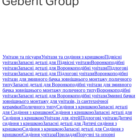
Унітази та пісуари
Унітази та сидіння з кришкою
Підвісні
унітази
Запасні деталі для Підвісні унітази
Воронкоподібні
унітази
Запасні деталі для Воронкоподібні унітази
Підлогові
унітази
Запасні деталі для Підлогові унітази
Воронкоподібні
унітази для змивного бачка зовнішнього монтажу поличного
типу
Запасні деталі для Воронкоподібні унітази для змивного
бачка зовнішнього монтажу поличного типу
Воронкоподібні
унітази
Запасні деталі для Воронкоподібні унітази
Змивні бачки
зовнішнього монтажу для унітазів, із сантехнічної
кераміки
Поличного типу
Сидіння з кришкою
Запасні деталі
для Сидіння з кришкою
Сидіння з кришкою
Запасні деталі для
Сидіння з кришкою
Унітази для дітей
Підлогові унітази
Дитячі
сидіння з кришкою
Запасні деталі для Дитячі сидіння з
кришкою
Сидіння з кришкою
Запасні деталі для Сидіння з
кришкою
Сидіння унітаза
Приладдя
Поручні та опорні