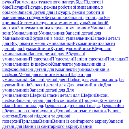
ручки
Тримачі для туалетного паперу
Біде
Підлогові
біде
Пісуари
Пісуари, режим роботи зі змиванням, з
обідком
Запасні деталі для Пісуари, режим роботи зі
змиванням, з обідком
Без кришки
Запасні деталі для Без
кришки
Системи керування змивом пісуара
Зовнішній
монтаж
З пневматичним керуванням змивом
Умивальні
зони
Умивальники
Умивальники
Запасні деталі для
Умивальники
Вбудовані в меблі умивальники
Запасні деталі
для Вбудовані в меблі умивальники
Рукомийники
Запасні
деталі для Рукомийники
Кутові рукомийники
Вбудовані
умивальники
Запасні деталі для Вбудовані
умивальники
П’єдестали
П’єдестали
Напівп’єдестали
Приладдя
П
умивальників із шафкою
Комплекти умивальників із
шафкою
Запасні деталі для Комплекти умивальників із
шафкою
Меблі для ванної кімнати
Шафки для
умивальників
Запасні деталі для Шафки для умивальників
Для
рукомийників
Запасні деталі для Для рукомийників
Для
умивальників
Запасні деталі для Для
умивальників
Шафки
Запасні деталі для Шафки
Високі
шафки
Запасні деталі для Високі шафки
Приладдя
Комплекти
ніжок
Інше приладдя
Дзеркала та дзеркальні шафи
Дзеркала
Без
вбудованого підсвічування
Душові системи та ванни
Душові
системи
Душові піддони та душові
поверхні
Приладдя
Ванни
Ванни із санітарного акрилу
Запасні
деталі для Ванни із санітарного акрилу
Ванни