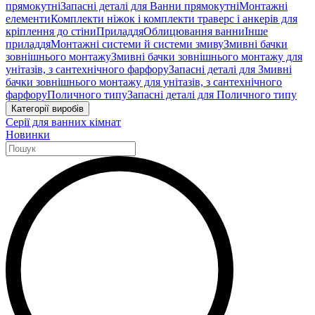
прямокутні
Запасні деталі для Ванни прямокутні
Монтажні
елементи
Комплекти ніжок і комплекти траверс і анкерів для
кріплення до стіни
Приладдя
Облицювання ванни
Інше
приладдя
Монтажні системи й системи змиву
Змивні бачки
зовнішнього монтажу
Змивні бачки зовнішнього монтажу для
унітазів, з сантехнічного фарфору
Запасні деталі для Змивні
бачки зовнішнього монтажу для унітазів, з сантехнічного
фарфору
Поличного типу
Запасні деталі для Поличного типу
Категорії виробів
Серії для ванних кімнат
Новинки