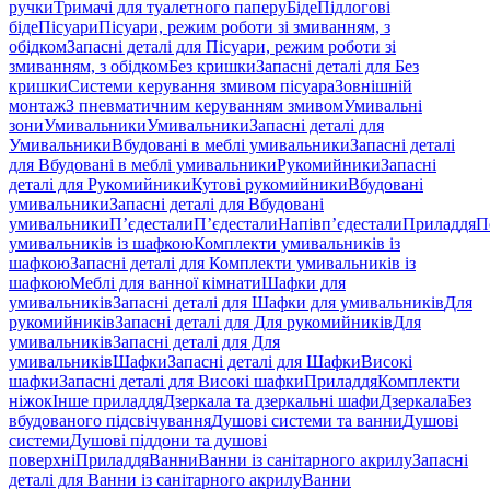
ручки
Тримачі для туалетного паперу
Біде
Підлогові
біде
Пісуари
Пісуари, режим роботи зі змиванням, з
обідком
Запасні деталі для Пісуари, режим роботи зі
змиванням, з обідком
Без кришки
Запасні деталі для Без
кришки
Системи керування змивом пісуара
Зовнішній
монтаж
З пневматичним керуванням змивом
Умивальні
зони
Умивальники
Умивальники
Запасні деталі для
Умивальники
Вбудовані в меблі умивальники
Запасні деталі
для Вбудовані в меблі умивальники
Рукомийники
Запасні
деталі для Рукомийники
Кутові рукомийники
Вбудовані
умивальники
Запасні деталі для Вбудовані
умивальники
П’єдестали
П’єдестали
Напівп’єдестали
Приладдя
П
умивальників із шафкою
Комплекти умивальників із
шафкою
Запасні деталі для Комплекти умивальників із
шафкою
Меблі для ванної кімнати
Шафки для
умивальників
Запасні деталі для Шафки для умивальників
Для
рукомийників
Запасні деталі для Для рукомийників
Для
умивальників
Запасні деталі для Для
умивальників
Шафки
Запасні деталі для Шафки
Високі
шафки
Запасні деталі для Високі шафки
Приладдя
Комплекти
ніжок
Інше приладдя
Дзеркала та дзеркальні шафи
Дзеркала
Без
вбудованого підсвічування
Душові системи та ванни
Душові
системи
Душові піддони та душові
поверхні
Приладдя
Ванни
Ванни із санітарного акрилу
Запасні
деталі для Ванни із санітарного акрилу
Ванни