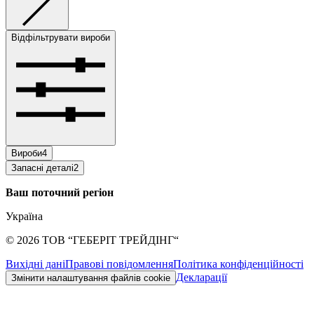
Відфільтрувати вироби
Вироби
4
Запасні деталі
2
Ваш поточний регіон
Україна
©
2026
ТОВ “ГЕБЕРІТ ТРЕЙДІНГ“
Вихідні дані
Правові повідомлення
Політика конфіденційності
Декларації
Змінити налаштування файлів cookie