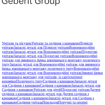
Унітази та пісуари
Унітази та сидіння з кришкою
Підвісні
унітази
Запасні деталі для Підвісні унітази
Воронкоподібні
унітази
Запасні деталі для Воронкоподібні унітази
Підлогові
унітази
Запасні деталі для Підлогові унітази
Воронкоподібні
унітази для змивного бачка зовнішнього монтажу поличного
типу
Запасні деталі для Воронкоподібні унітази для змивного
бачка зовнішнього монтажу поличного типу
Воронкоподібні
унітази
Запасні деталі для Воронкоподібні унітази
Змивні бачки
зовнішнього монтажу для унітазів, із сантехнічної
кераміки
Поличного типу
Сидіння з кришкою
Запасні деталі
для Сидіння з кришкою
Сидіння з кришкою
Запасні деталі для
Сидіння з кришкою
Унітази для дітей
Підлогові унітази
Дитячі
сидіння з кришкою
Запасні деталі для Дитячі сидіння з
кришкою
Сидіння з кришкою
Запасні деталі для Сидіння з
кришкою
Сидіння унітаза
Приладдя
Поручні та опорні