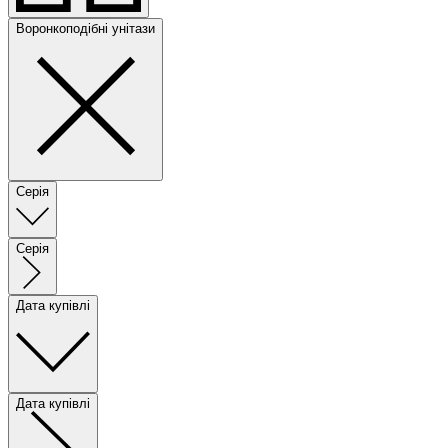
Воронкоподібні унітази
Серія
Серія
Дата купівлі
Дата купівлі