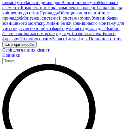
прямокутні
Запасні деталі для Ванни прямокутні
Монтажні
елементи
Комплекти ніжок і комплекти траверс і анкерів для
кріплення до стіни
Приладдя
Облицювання ванни
Інше
приладдя
Монтажні системи й системи змиву
Змивні бачки
зовнішнього монтажу
Змивні бачки зовнішнього монтажу для
унітазів, з сантехнічного фарфору
Запасні деталі для Змивні
бачки зовнішнього монтажу для унітазів, з сантехнічного
фарфору
Поличного типу
Запасні деталі для Поличного типу
Категорії виробів
Серії для ванних кімнат
Новинки