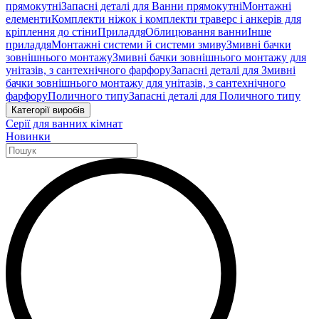
прямокутні
Запасні деталі для Ванни прямокутні
Монтажні
елементи
Комплекти ніжок і комплекти траверс і анкерів для
кріплення до стіни
Приладдя
Облицювання ванни
Інше
приладдя
Монтажні системи й системи змиву
Змивні бачки
зовнішнього монтажу
Змивні бачки зовнішнього монтажу для
унітазів, з сантехнічного фарфору
Запасні деталі для Змивні
бачки зовнішнього монтажу для унітазів, з сантехнічного
фарфору
Поличного типу
Запасні деталі для Поличного типу
Категорії виробів
Серії для ванних кімнат
Новинки