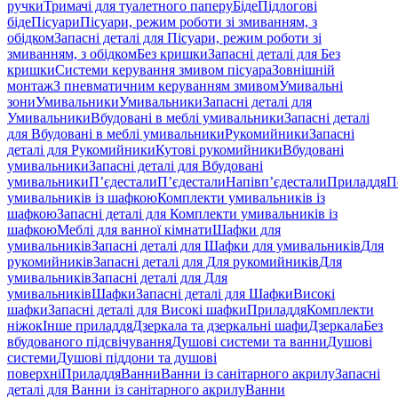
ручки
Тримачі для туалетного паперу
Біде
Підлогові
біде
Пісуари
Пісуари, режим роботи зі змиванням, з
обідком
Запасні деталі для Пісуари, режим роботи зі
змиванням, з обідком
Без кришки
Запасні деталі для Без
кришки
Системи керування змивом пісуара
Зовнішній
монтаж
З пневматичним керуванням змивом
Умивальні
зони
Умивальники
Умивальники
Запасні деталі для
Умивальники
Вбудовані в меблі умивальники
Запасні деталі
для Вбудовані в меблі умивальники
Рукомийники
Запасні
деталі для Рукомийники
Кутові рукомийники
Вбудовані
умивальники
Запасні деталі для Вбудовані
умивальники
П’єдестали
П’єдестали
Напівп’єдестали
Приладдя
П
умивальників із шафкою
Комплекти умивальників із
шафкою
Запасні деталі для Комплекти умивальників із
шафкою
Меблі для ванної кімнати
Шафки для
умивальників
Запасні деталі для Шафки для умивальників
Для
рукомийників
Запасні деталі для Для рукомийників
Для
умивальників
Запасні деталі для Для
умивальників
Шафки
Запасні деталі для Шафки
Високі
шафки
Запасні деталі для Високі шафки
Приладдя
Комплекти
ніжок
Інше приладдя
Дзеркала та дзеркальні шафи
Дзеркала
Без
вбудованого підсвічування
Душові системи та ванни
Душові
системи
Душові піддони та душові
поверхні
Приладдя
Ванни
Ванни із санітарного акрилу
Запасні
деталі для Ванни із санітарного акрилу
Ванни