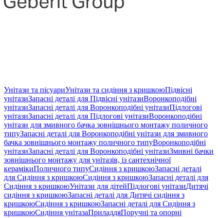
Унітази та пісуари
Унітази та сидіння з кришкою
Підвісні
унітази
Запасні деталі для Підвісні унітази
Воронкоподібні
унітази
Запасні деталі для Воронкоподібні унітази
Підлогові
унітази
Запасні деталі для Підлогові унітази
Воронкоподібні
унітази для змивного бачка зовнішнього монтажу поличного
типу
Запасні деталі для Воронкоподібні унітази для змивного
бачка зовнішнього монтажу поличного типу
Воронкоподібні
унітази
Запасні деталі для Воронкоподібні унітази
Змивні бачки
зовнішнього монтажу для унітазів, із сантехнічної
кераміки
Поличного типу
Сидіння з кришкою
Запасні деталі
для Сидіння з кришкою
Сидіння з кришкою
Запасні деталі для
Сидіння з кришкою
Унітази для дітей
Підлогові унітази
Дитячі
сидіння з кришкою
Запасні деталі для Дитячі сидіння з
кришкою
Сидіння з кришкою
Запасні деталі для Сидіння з
кришкою
Сидіння унітаза
Приладдя
Поручні та опорні