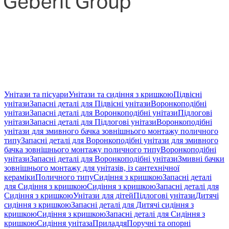
Унітази та пісуари
Унітази та сидіння з кришкою
Підвісні
унітази
Запасні деталі для Підвісні унітази
Воронкоподібні
унітази
Запасні деталі для Воронкоподібні унітази
Підлогові
унітази
Запасні деталі для Підлогові унітази
Воронкоподібні
унітази для змивного бачка зовнішнього монтажу поличного
типу
Запасні деталі для Воронкоподібні унітази для змивного
бачка зовнішнього монтажу поличного типу
Воронкоподібні
унітази
Запасні деталі для Воронкоподібні унітази
Змивні бачки
зовнішнього монтажу для унітазів, із сантехнічної
кераміки
Поличного типу
Сидіння з кришкою
Запасні деталі
для Сидіння з кришкою
Сидіння з кришкою
Запасні деталі для
Сидіння з кришкою
Унітази для дітей
Підлогові унітази
Дитячі
сидіння з кришкою
Запасні деталі для Дитячі сидіння з
кришкою
Сидіння з кришкою
Запасні деталі для Сидіння з
кришкою
Сидіння унітаза
Приладдя
Поручні та опорні