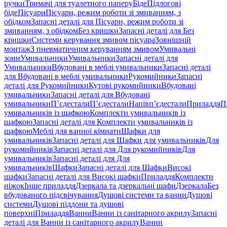
ручки
Тримачі для туалетного паперу
Біде
Підлогові
біде
Пісуари
Пісуари, режим роботи зі змиванням, з
обідком
Запасні деталі для Пісуари, режим роботи зі
змиванням, з обідком
Без кришки
Запасні деталі для Без
кришки
Системи керування змивом пісуара
Зовнішній
монтаж
З пневматичним керуванням змивом
Умивальні
зони
Умивальники
Умивальники
Запасні деталі для
Умивальники
Вбудовані в меблі умивальники
Запасні деталі
для Вбудовані в меблі умивальники
Рукомийники
Запасні
деталі для Рукомийники
Кутові рукомийники
Вбудовані
умивальники
Запасні деталі для Вбудовані
умивальники
П’єдестали
П’єдестали
Напівп’єдестали
Приладдя
П
умивальників із шафкою
Комплекти умивальників із
шафкою
Запасні деталі для Комплекти умивальників із
шафкою
Меблі для ванної кімнати
Шафки для
умивальників
Запасні деталі для Шафки для умивальників
Для
рукомийників
Запасні деталі для Для рукомийників
Для
умивальників
Запасні деталі для Для
умивальників
Шафки
Запасні деталі для Шафки
Високі
шафки
Запасні деталі для Високі шафки
Приладдя
Комплекти
ніжок
Інше приладдя
Дзеркала та дзеркальні шафи
Дзеркала
Без
вбудованого підсвічування
Душові системи та ванни
Душові
системи
Душові піддони та душові
поверхні
Приладдя
Ванни
Ванни із санітарного акрилу
Запасні
деталі для Ванни із санітарного акрилу
Ванни