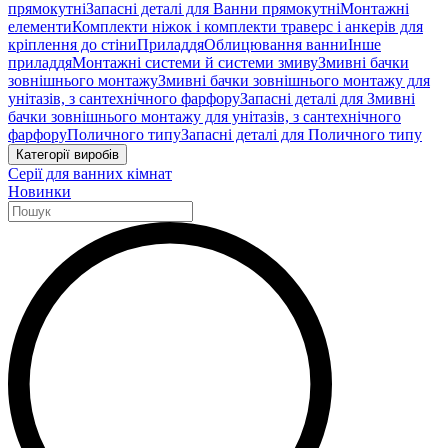
прямокутні
Запасні деталі для Ванни прямокутні
Монтажні
елементи
Комплекти ніжок і комплекти траверс і анкерів для
кріплення до стіни
Приладдя
Облицювання ванни
Інше
приладдя
Монтажні системи й системи змиву
Змивні бачки
зовнішнього монтажу
Змивні бачки зовнішнього монтажу для
унітазів, з сантехнічного фарфору
Запасні деталі для Змивні
бачки зовнішнього монтажу для унітазів, з сантехнічного
фарфору
Поличного типу
Запасні деталі для Поличного типу
Категорії виробів
Серії для ванних кімнат
Новинки