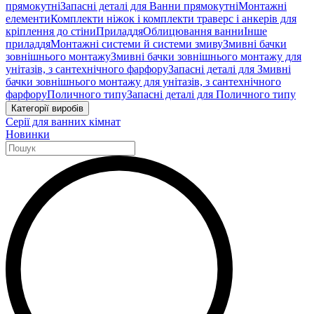
прямокутні
Запасні деталі для Ванни прямокутні
Монтажні
елементи
Комплекти ніжок і комплекти траверс і анкерів для
кріплення до стіни
Приладдя
Облицювання ванни
Інше
приладдя
Монтажні системи й системи змиву
Змивні бачки
зовнішнього монтажу
Змивні бачки зовнішнього монтажу для
унітазів, з сантехнічного фарфору
Запасні деталі для Змивні
бачки зовнішнього монтажу для унітазів, з сантехнічного
фарфору
Поличного типу
Запасні деталі для Поличного типу
Категорії виробів
Серії для ванних кімнат
Новинки