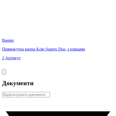
R
Ванни
Прямокутна ванна Koło Supero Duo, з ніжками
В
2 Артикул
4
Документи