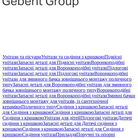
Унітази та пісуари
Унітази та сидіння з кришкою
Підвісні
унітази
Запасні деталі для Підвісні унітази
Воронкоподібні
унітази
Запасні деталі для Воронкоподібні унітази
Підлогові
унітази
Запасні деталі для Підлогові унітази
Воронкоподібні
унітази для змивного бачка зовнішнього монтажу поличного
типу
Запасні деталі для Воронкоподібні унітази для змивного
бачка зовнішнього монтажу поличного типу
Воронкоподібні
унітази
Запасні деталі для Воронкоподібні унітази
Змивні бачки
зовнішнього монтажу для унітазів, із сантехнічної
кераміки
Поличного типу
Сидіння з кришкою
Запасні деталі
для Сидіння з кришкою
Сидіння з кришкою
Запасні деталі для
Сидіння з кришкою
Унітази для дітей
Підлогові унітази
Дитячі
сидіння з кришкою
Запасні деталі для Дитячі сидіння з
кришкою
Сидіння з кришкою
Запасні деталі для Сидіння з
кришкою
Сидіння унітаза
Приладдя
Поручні та опорні