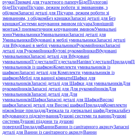
ручки
Тримачі для туалетного паперу
Біде
Підлогові
біде
Пісуари
Пісуари, режим роботи зі змиванням, з
обідком
Запасні деталі для Пісуари, режим роботи зі
змиванням, з обідком
Без кришки
Запасні деталі для Без
кришки
Системи керування змивом пісуара
Зовнішній
монтаж
З пневматичним керуванням змивом
Умивальні
зони
Умивальники
Умивальники
Запасні деталі для
Умивальники
Вбудовані в меблі умивальники
Запасні деталі
для Вбудовані в меблі умивальники
Рукомийники
Запасні
деталі для Рукомийники
Кутові рукомийники
Вбудовані
умивальники
Запасні деталі для Вбудовані
умивальники
П’єдестали
П’єдестали
Напівп’єдестали
Приладдя
П
умивальників із шафкою
Комплекти умивальників із
шафкою
Запасні деталі для Комплекти умивальників із
шафкою
Меблі для ванної кімнати
Шафки для
умивальників
Запасні деталі для Шафки для умивальників
Для
рукомийників
Запасні деталі для Для рукомийників
Для
умивальників
Запасні деталі для Для
умивальників
Шафки
Запасні деталі для Шафки
Високі
шафки
Запасні деталі для Високі шафки
Приладдя
Комплекти
ніжок
Інше приладдя
Дзеркала та дзеркальні шафи
Дзеркала
Без
вбудованого підсвічування
Душові системи та ванни
Душові
системи
Душові піддони та душові
поверхні
Приладдя
Ванни
Ванни із санітарного акрилу
Запасні
деталі для Ванни із санітарного акрилу
Ванни