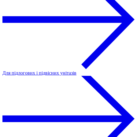
Для підлогових і підвісних унітазів