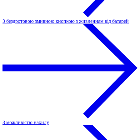
З бездротовою змивною кнопкою з живленням від батарей
З можливістю нахилу