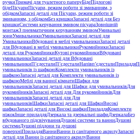
ручки
Тримачі для туалетного паперу
Біде
Підлогові
біде
Пісуари
Пісуари, режим роботи зі змиванням, з
обідком
Запасні деталі для Пісуари, режим роботи зі
змиванням, з обідком
Без кришки
Запасні деталі для Без
кришки
Системи керування змивом пісуара
Зовнішній
монтаж
З пневматичним керуванням змивом
Умивальні
зони
Умивальники
Умивальники
Запасні деталі для
Умивальники
Вбудовані в меблі умивальники
Запасні деталі
для Вбудовані в меблі умивальники
Рукомийники
Запасні
деталі для Рукомийники
Кутові рукомийники
Вбудовані
умивальники
Запасні деталі для Вбудовані
умивальники
П’єдестали
П’єдестали
Напівп’єдестали
Приладдя
П
умивальників із шафкою
Комплекти умивальників із
шафкою
Запасні деталі для Комплекти умивальників із
шафкою
Меблі для ванної кімнати
Шафки для
умивальників
Запасні деталі для Шафки для умивальників
Для
рукомийників
Запасні деталі для Для рукомийників
Для
умивальників
Запасні деталі для Для
умивальників
Шафки
Запасні деталі для Шафки
Високі
шафки
Запасні деталі для Високі шафки
Приладдя
Комплекти
ніжок
Інше приладдя
Дзеркала та дзеркальні шафи
Дзеркала
Без
вбудованого підсвічування
Душові системи та ванни
Душові
системи
Душові піддони та душові
поверхні
Приладдя
Ванни
Ванни із санітарного акрилу
Запасні
деталі для Ванни із санітарного акрилу
Ванни