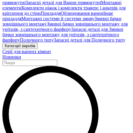
прямокутні
Запасні деталі для Ванни прямокутні
Монтажні
елементи
Комплекти ніжок і комплекти траверс і анкерів для
кріплення до стіни
Приладдя
Облицювання ванни
Інше
приладдя
Монтажні системи й системи змиву
Змивні бачки
зовнішнього монтажу
Змивні бачки зовнішнього монтажу для
унітазів, з сантехнічного фарфору
Запасні деталі для Змивні
бачки зовнішнього монтажу для унітазів, з сантехнічного
фарфору
Поличного типу
Запасні деталі для Поличного типу
Категорії виробів
Серії для ванних кімнат
Новинки