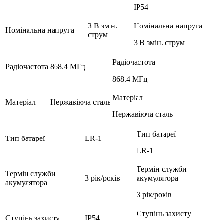
IP54
3 В змін.
Номінальна напруга
Номінальна напруга
струм
3 В змін. струм
Радіочастота
Радіочастота
868.4 МГц
868.4 МГц
Матеріал
Матеріал
Нержавіюча сталь
Нержавіюча сталь
Тип батареї
Тип батареї
LR-1
LR-1
Термін служби
Термін служби
3 рік/років
акумулятора
акумулятора
3 рік/років
Ступінь захисту
Ступінь захисту
IP54