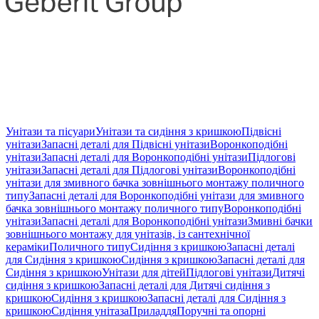
Унітази та пісуари
Унітази та сидіння з кришкою
Підвісні
унітази
Запасні деталі для Підвісні унітази
Воронкоподібні
унітази
Запасні деталі для Воронкоподібні унітази
Підлогові
унітази
Запасні деталі для Підлогові унітази
Воронкоподібні
унітази для змивного бачка зовнішнього монтажу поличного
типу
Запасні деталі для Воронкоподібні унітази для змивного
бачка зовнішнього монтажу поличного типу
Воронкоподібні
унітази
Запасні деталі для Воронкоподібні унітази
Змивні бачки
зовнішнього монтажу для унітазів, із сантехнічної
кераміки
Поличного типу
Сидіння з кришкою
Запасні деталі
для Сидіння з кришкою
Сидіння з кришкою
Запасні деталі для
Сидіння з кришкою
Унітази для дітей
Підлогові унітази
Дитячі
сидіння з кришкою
Запасні деталі для Дитячі сидіння з
кришкою
Сидіння з кришкою
Запасні деталі для Сидіння з
кришкою
Сидіння унітаза
Приладдя
Поручні та опорні