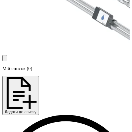
Мій список
(
0
)
Додати до списку