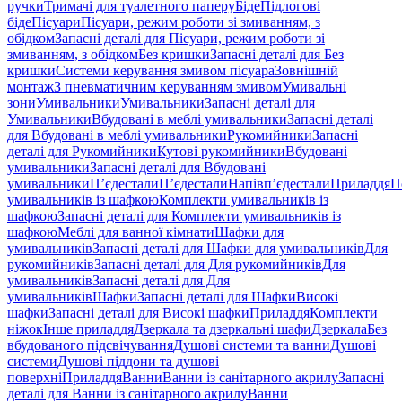
ручки
Тримачі для туалетного паперу
Біде
Підлогові
біде
Пісуари
Пісуари, режим роботи зі змиванням, з
обідком
Запасні деталі для Пісуари, режим роботи зі
змиванням, з обідком
Без кришки
Запасні деталі для Без
кришки
Системи керування змивом пісуара
Зовнішній
монтаж
З пневматичним керуванням змивом
Умивальні
зони
Умивальники
Умивальники
Запасні деталі для
Умивальники
Вбудовані в меблі умивальники
Запасні деталі
для Вбудовані в меблі умивальники
Рукомийники
Запасні
деталі для Рукомийники
Кутові рукомийники
Вбудовані
умивальники
Запасні деталі для Вбудовані
умивальники
П’єдестали
П’єдестали
Напівп’єдестали
Приладдя
П
умивальників із шафкою
Комплекти умивальників із
шафкою
Запасні деталі для Комплекти умивальників із
шафкою
Меблі для ванної кімнати
Шафки для
умивальників
Запасні деталі для Шафки для умивальників
Для
рукомийників
Запасні деталі для Для рукомийників
Для
умивальників
Запасні деталі для Для
умивальників
Шафки
Запасні деталі для Шафки
Високі
шафки
Запасні деталі для Високі шафки
Приладдя
Комплекти
ніжок
Інше приладдя
Дзеркала та дзеркальні шафи
Дзеркала
Без
вбудованого підсвічування
Душові системи та ванни
Душові
системи
Душові піддони та душові
поверхні
Приладдя
Ванни
Ванни із санітарного акрилу
Запасні
деталі для Ванни із санітарного акрилу
Ванни