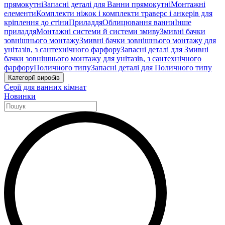
прямокутні
Запасні деталі для Ванни прямокутні
Монтажні
елементи
Комплекти ніжок і комплекти траверс і анкерів для
кріплення до стіни
Приладдя
Облицювання ванни
Інше
приладдя
Монтажні системи й системи змиву
Змивні бачки
зовнішнього монтажу
Змивні бачки зовнішнього монтажу для
унітазів, з сантехнічного фарфору
Запасні деталі для Змивні
бачки зовнішнього монтажу для унітазів, з сантехнічного
фарфору
Поличного типу
Запасні деталі для Поличного типу
Категорії виробів
Серії для ванних кімнат
Новинки