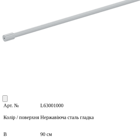
Арт. №
L63001000
Колір / поверхня
Нержавіюча сталь гладка
B
90 см