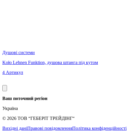
Душові системи
Д
Koło Lehnen Funktion, душова штанга під кутом
K
4 Артикул
Ваш поточний регіон
Україна
©
2026
ТОВ “ГЕБЕРІТ ТРЕЙДІНГ“
Вихідні дані
Правові повідомлення
Політика конфіденційності