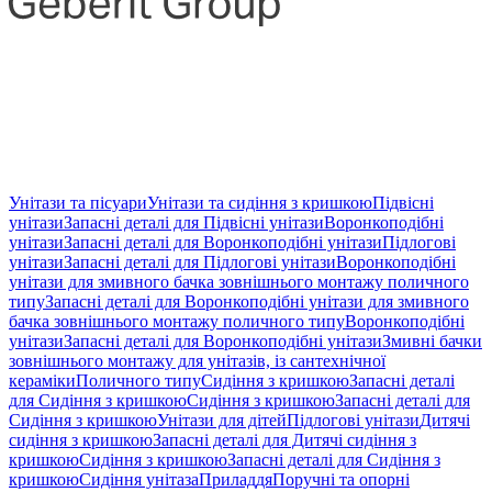
Унітази та пісуари
Унітази та сидіння з кришкою
Підвісні
унітази
Запасні деталі для Підвісні унітази
Воронкоподібні
унітази
Запасні деталі для Воронкоподібні унітази
Підлогові
унітази
Запасні деталі для Підлогові унітази
Воронкоподібні
унітази для змивного бачка зовнішнього монтажу поличного
типу
Запасні деталі для Воронкоподібні унітази для змивного
бачка зовнішнього монтажу поличного типу
Воронкоподібні
унітази
Запасні деталі для Воронкоподібні унітази
Змивні бачки
зовнішнього монтажу для унітазів, із сантехнічної
кераміки
Поличного типу
Сидіння з кришкою
Запасні деталі
для Сидіння з кришкою
Сидіння з кришкою
Запасні деталі для
Сидіння з кришкою
Унітази для дітей
Підлогові унітази
Дитячі
сидіння з кришкою
Запасні деталі для Дитячі сидіння з
кришкою
Сидіння з кришкою
Запасні деталі для Сидіння з
кришкою
Сидіння унітаза
Приладдя
Поручні та опорні