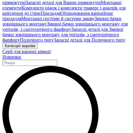
прямокутні
Запасні деталі для Ванни прямокутні
Монтажні
елементи
Комплекти ніжок і комплекти траверс і анкерів для
кріплення до стіни
Приладдя
Облицювання ванни
Інше
приладдя
Монтажні системи й системи змиву
Змивні бачки
зовнішнього монтажу
Змивні бачки зовнішнього монтажу для
унітазів, з сантехнічного фарфору
Запасні деталі для Змивні
бачки зовнішнього монтажу для унітазів, з сантехнічного
фарфору
Поличного типу
Запасні деталі для Поличного типу
Категорії виробів
Серії для ванних кімнат
Новинки