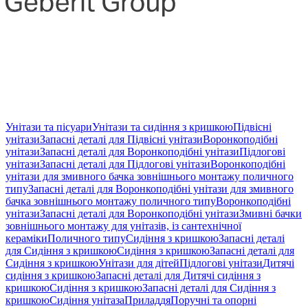
Унітази та пісуари
Унітази та сидіння з кришкою
Підвісні
унітази
Запасні деталі для Підвісні унітази
Воронкоподібні
унітази
Запасні деталі для Воронкоподібні унітази
Підлогові
унітази
Запасні деталі для Підлогові унітази
Воронкоподібні
унітази для змивного бачка зовнішнього монтажу поличного
типу
Запасні деталі для Воронкоподібні унітази для змивного
бачка зовнішнього монтажу поличного типу
Воронкоподібні
унітази
Запасні деталі для Воронкоподібні унітази
Змивні бачки
зовнішнього монтажу для унітазів, із сантехнічної
кераміки
Поличного типу
Сидіння з кришкою
Запасні деталі
для Сидіння з кришкою
Сидіння з кришкою
Запасні деталі для
Сидіння з кришкою
Унітази для дітей
Підлогові унітази
Дитячі
сидіння з кришкою
Запасні деталі для Дитячі сидіння з
кришкою
Сидіння з кришкою
Запасні деталі для Сидіння з
кришкою
Сидіння унітаза
Приладдя
Поручні та опорні