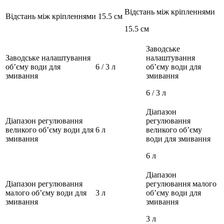
Відстань між кріпленнями
Відстань між кріпленнями
15.5 см
15.5 см
Заводське
Заводське налаштування
налаштування
об’єму води для
6 / 3 л
об’єму води для
змивання
змивання
6 / 3 л
Діапазон
Діапазон регулювання
регулювання
великого об’єму води для
6 л
великого об’єму
змивання
води для змивання
6 л
Діапазон
Діапазон регулювання
регулювання малого
малого об’єму води для
3 л
об’єму води для
змивання
змивання
3 л