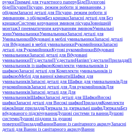
ручки
Тримачі для туалетного паперу
Біде
Підлогові
біде
Пісуари
Пісуари, режим роботи зі змиванням, з
обідком
Запасні деталі для Пісуари, режим роботи зі
змиванням, з обідком
Без кришки
Запасні деталі для Без
кришки
Системи керування змивом пісуара
Зовнішній
монтаж
З пневматичним керуванням змивом
Умивальні
зони
Умивальники
Умивальники
Запасні деталі для
Умивальники
Вбудовані в меблі умивальники
Запасні деталі
для Вбудовані в меблі умивальники
Рукомийники
Запасні
деталі для Рукомийники
Кутові рукомийники
Вбудовані
умивальники
Запасні деталі для Вбудовані
умивальники
П’єдестали
П’єдестали
Напівп’єдестали
Приладдя
П
умивальників із шафкою
Комплекти умивальників із
шафкою
Запасні деталі для Комплекти умивальників із
шафкою
Меблі для ванної кімнати
Шафки для
умивальників
Запасні деталі для Шафки для умивальників
Для
рукомийників
Запасні деталі для Для рукомийників
Для
умивальників
Запасні деталі для Для
умивальників
Шафки
Запасні деталі для Шафки
Високі
шафки
Запасні деталі для Високі шафки
Приладдя
Комплекти
ніжок
Інше приладдя
Дзеркала та дзеркальні шафи
Дзеркала
Без
вбудованого підсвічування
Душові системи та ванни
Душові
системи
Душові піддони та душові
поверхні
Приладдя
Ванни
Ванни із санітарного акрилу
Запасні
деталі для Ванни із санітарного акрилу
Ванни