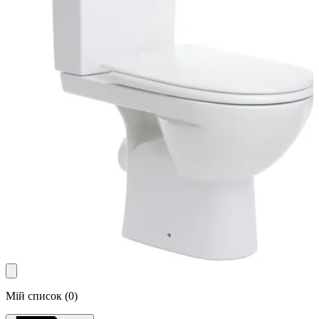
Мій список
(
0
)