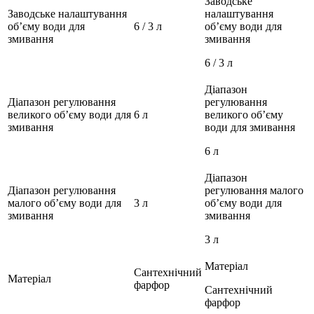
Заводське
Заводське налаштування
налаштування
об’єму води для
6 / 3 л
об’єму води для
змивання
змивання
6 / 3 л
Діапазон
Діапазон регулювання
регулювання
великого об’єму води для
6 л
великого об’єму
змивання
води для змивання
6 л
Діапазон
Діапазон регулювання
регулювання малого
малого об’єму води для
3 л
об’єму води для
змивання
змивання
3 л
Матеріал
Сантехнічний
Матеріал
фарфор
Сантехнічний
фарфор