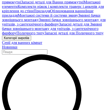
прямокутні
Запасні деталі для Ванни прямокутні
Монтажні
елементи
Комплекти ніжок і комплекти траверс і анкерів для
кріплення до стіни
Приладдя
Облицювання ванни
Інше
приладдя
Монтажні системи й системи змиву
Змивні бачки
зовнішнього монтажу
Змивні бачки зовнішнього монтажу для
унітазів, з сантехнічного фарфору
Запасні деталі для Змивні
бачки зовнішнього монтажу для унітазів, з сантехнічного
фарфору
Поличного типу
Запасні деталі для Поличного типу
Категорії виробів
Серії для ванних кімнат
Новинки