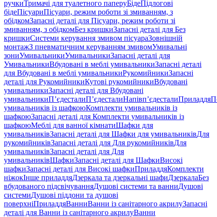
ручки
Тримачі для туалетного паперу
Біде
Підлогові
біде
Пісуари
Пісуари, режим роботи зі змиванням, з
обідком
Запасні деталі для Пісуари, режим роботи зі
змиванням, з обідком
Без кришки
Запасні деталі для Без
кришки
Системи керування змивом пісуара
Зовнішній
монтаж
З пневматичним керуванням змивом
Умивальні
зони
Умивальники
Умивальники
Запасні деталі для
Умивальники
Вбудовані в меблі умивальники
Запасні деталі
для Вбудовані в меблі умивальники
Рукомийники
Запасні
деталі для Рукомийники
Кутові рукомийники
Вбудовані
умивальники
Запасні деталі для Вбудовані
умивальники
П’єдестали
П’єдестали
Напівп’єдестали
Приладдя
П
умивальників із шафкою
Комплекти умивальників із
шафкою
Запасні деталі для Комплекти умивальників із
шафкою
Меблі для ванної кімнати
Шафки для
умивальників
Запасні деталі для Шафки для умивальників
Для
рукомийників
Запасні деталі для Для рукомийників
Для
умивальників
Запасні деталі для Для
умивальників
Шафки
Запасні деталі для Шафки
Високі
шафки
Запасні деталі для Високі шафки
Приладдя
Комплекти
ніжок
Інше приладдя
Дзеркала та дзеркальні шафи
Дзеркала
Без
вбудованого підсвічування
Душові системи та ванни
Душові
системи
Душові піддони та душові
поверхні
Приладдя
Ванни
Ванни із санітарного акрилу
Запасні
деталі для Ванни із санітарного акрилу
Ванни