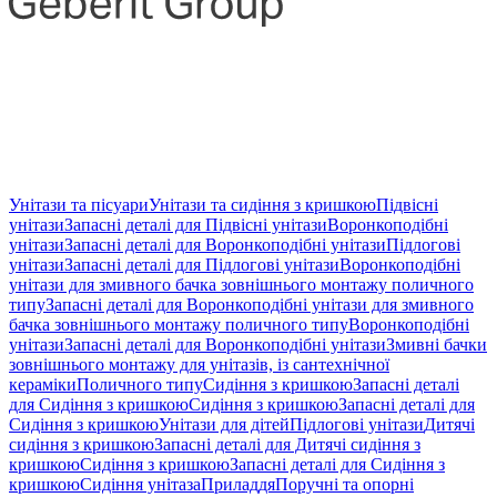
Унітази та пісуари
Унітази та сидіння з кришкою
Підвісні
унітази
Запасні деталі для Підвісні унітази
Воронкоподібні
унітази
Запасні деталі для Воронкоподібні унітази
Підлогові
унітази
Запасні деталі для Підлогові унітази
Воронкоподібні
унітази для змивного бачка зовнішнього монтажу поличного
типу
Запасні деталі для Воронкоподібні унітази для змивного
бачка зовнішнього монтажу поличного типу
Воронкоподібні
унітази
Запасні деталі для Воронкоподібні унітази
Змивні бачки
зовнішнього монтажу для унітазів, із сантехнічної
кераміки
Поличного типу
Сидіння з кришкою
Запасні деталі
для Сидіння з кришкою
Сидіння з кришкою
Запасні деталі для
Сидіння з кришкою
Унітази для дітей
Підлогові унітази
Дитячі
сидіння з кришкою
Запасні деталі для Дитячі сидіння з
кришкою
Сидіння з кришкою
Запасні деталі для Сидіння з
кришкою
Сидіння унітаза
Приладдя
Поручні та опорні