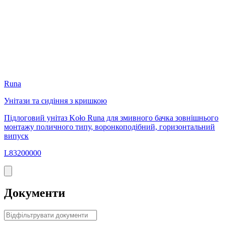
Runa
Унітази та сидіння з кришкою
У
Підлоговий унітаз Koło Runa для змивного бачка зовнішнього
П
монтажу поличного типу, воронкоподібний, горизонтальний
м
випуск
L83200000
Документи