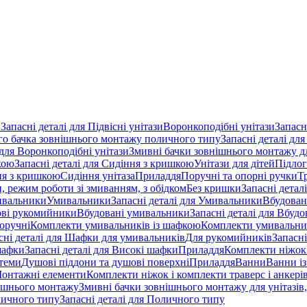
и
Запасні деталі для Підвісні унітази
Воронкоподібні унітази
Запасн
ого бачка зовнішнього монтажу поличного типу
Запасні деталі дл
 для Воронкоподібні унітази
Змивні бачки зовнішнього монтажу для
кою
Запасні деталі для Сидіння з кришкою
Унітази для дітей
Підлог
ння з кришкою
Сидіння унітаза
Приладдя
Поручні та опорні ручки
Т
и, режим роботи зі змиванням, з обідком
Без кришки
Запасні детал
вальники
Умивальники
Запасні деталі для Умивальники
Вбудован
ові рукомийники
Вбудовані умивальники
Запасні деталі для Вбудо
оручні
Комплекти умивальників із шафкою
Комплекти умивальни
сні деталі для Шафки для умивальників
Для рукомийників
Запасні
шафки
Запасні деталі для Високі шафки
Приладдя
Комплекти ніжок
теми
Душові піддони та душові поверхні
Приладдя
Ванни
Ванни із
онтажні елементи
Комплекти ніжок і комплекти траверс і анкерів
нішнього монтажу
Змивні бачки зовнішнього монтажу для унітазів
ичного типу
Запасні деталі для Поличного типу