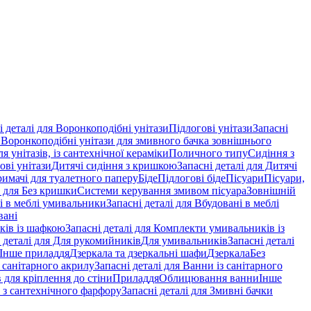
і деталі для Воронкоподібні унітази
Підлогові унітази
Запасні
я Воронкоподібні унітази для змивного бачка зовнішнього
 унітазів, із сантехнічної кераміки
Поличного типу
Сидіння з
ові унітази
Дитячі сидіння з кришкою
Запасні деталі для Дитячі
римачі для туалетного паперу
Біде
Підлогові біде
Пісуари
Пісуари,
і для Без кришки
Системи керування змивом пісуара
Зовнішній
і в меблі умивальники
Запасні деталі для Вбудовані в меблі
вані
ків із шафкою
Запасні деталі для Комплекти умивальників із
 деталі для Для рукомийників
Для умивальників
Запасні деталі
Інше приладдя
Дзеркала та дзеркальні шафи
Дзеркала
Без
 санітарного акрилу
Запасні деталі для Ванни із санітарного
 для кріплення до стіни
Приладдя
Облицювання ванни
Інше
, з сантехнічного фарфору
Запасні деталі для Змивні бачки