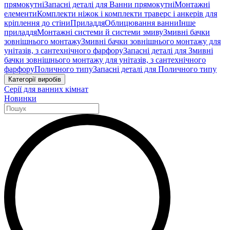
прямокутні
Запасні деталі для Ванни прямокутні
Монтажні
елементи
Комплекти ніжок і комплекти траверс і анкерів для
кріплення до стіни
Приладдя
Облицювання ванни
Інше
приладдя
Монтажні системи й системи змиву
Змивні бачки
зовнішнього монтажу
Змивні бачки зовнішнього монтажу для
унітазів, з сантехнічного фарфору
Запасні деталі для Змивні
бачки зовнішнього монтажу для унітазів, з сантехнічного
фарфору
Поличного типу
Запасні деталі для Поличного типу
Категорії виробів
Серії для ванних кімнат
Новинки