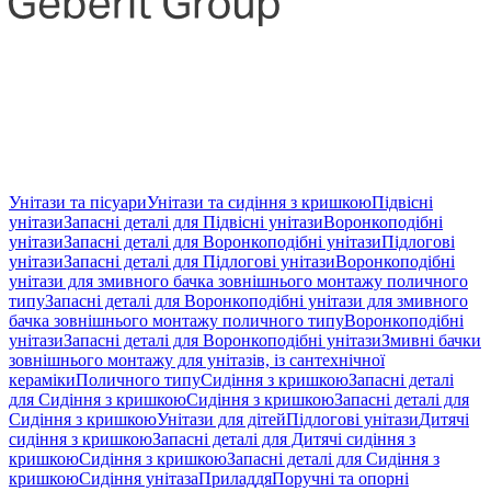
Унітази та пісуари
Унітази та сидіння з кришкою
Підвісні
унітази
Запасні деталі для Підвісні унітази
Воронкоподібні
унітази
Запасні деталі для Воронкоподібні унітази
Підлогові
унітази
Запасні деталі для Підлогові унітази
Воронкоподібні
унітази для змивного бачка зовнішнього монтажу поличного
типу
Запасні деталі для Воронкоподібні унітази для змивного
бачка зовнішнього монтажу поличного типу
Воронкоподібні
унітази
Запасні деталі для Воронкоподібні унітази
Змивні бачки
зовнішнього монтажу для унітазів, із сантехнічної
кераміки
Поличного типу
Сидіння з кришкою
Запасні деталі
для Сидіння з кришкою
Сидіння з кришкою
Запасні деталі для
Сидіння з кришкою
Унітази для дітей
Підлогові унітази
Дитячі
сидіння з кришкою
Запасні деталі для Дитячі сидіння з
кришкою
Сидіння з кришкою
Запасні деталі для Сидіння з
кришкою
Сидіння унітаза
Приладдя
Поручні та опорні