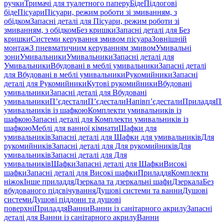
ручки
Тримачі для туалетного паперу
Біде
Підлогові
біде
Пісуари
Пісуари, режим роботи зі змиванням, з
обідком
Запасні деталі для Пісуари, режим роботи зі
змиванням, з обідком
Без кришки
Запасні деталі для Без
кришки
Системи керування змивом пісуара
Зовнішній
монтаж
З пневматичним керуванням змивом
Умивальні
зони
Умивальники
Умивальники
Запасні деталі для
Умивальники
Вбудовані в меблі умивальники
Запасні деталі
для Вбудовані в меблі умивальники
Рукомийники
Запасні
деталі для Рукомийники
Кутові рукомийники
Вбудовані
умивальники
Запасні деталі для Вбудовані
умивальники
П’єдестали
П’єдестали
Напівп’єдестали
Приладдя
П
умивальників із шафкою
Комплекти умивальників із
шафкою
Запасні деталі для Комплекти умивальників із
шафкою
Меблі для ванної кімнати
Шафки для
умивальників
Запасні деталі для Шафки для умивальників
Для
рукомийників
Запасні деталі для Для рукомийників
Для
умивальників
Запасні деталі для Для
умивальників
Шафки
Запасні деталі для Шафки
Високі
шафки
Запасні деталі для Високі шафки
Приладдя
Комплекти
ніжок
Інше приладдя
Дзеркала та дзеркальні шафи
Дзеркала
Без
вбудованого підсвічування
Душові системи та ванни
Душові
системи
Душові піддони та душові
поверхні
Приладдя
Ванни
Ванни із санітарного акрилу
Запасні
деталі для Ванни із санітарного акрилу
Ванни