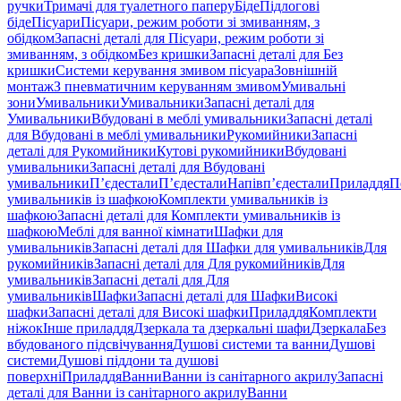
ручки
Тримачі для туалетного паперу
Біде
Підлогові
біде
Пісуари
Пісуари, режим роботи зі змиванням, з
обідком
Запасні деталі для Пісуари, режим роботи зі
змиванням, з обідком
Без кришки
Запасні деталі для Без
кришки
Системи керування змивом пісуара
Зовнішній
монтаж
З пневматичним керуванням змивом
Умивальні
зони
Умивальники
Умивальники
Запасні деталі для
Умивальники
Вбудовані в меблі умивальники
Запасні деталі
для Вбудовані в меблі умивальники
Рукомийники
Запасні
деталі для Рукомийники
Кутові рукомийники
Вбудовані
умивальники
Запасні деталі для Вбудовані
умивальники
П’єдестали
П’єдестали
Напівп’єдестали
Приладдя
П
умивальників із шафкою
Комплекти умивальників із
шафкою
Запасні деталі для Комплекти умивальників із
шафкою
Меблі для ванної кімнати
Шафки для
умивальників
Запасні деталі для Шафки для умивальників
Для
рукомийників
Запасні деталі для Для рукомийників
Для
умивальників
Запасні деталі для Для
умивальників
Шафки
Запасні деталі для Шафки
Високі
шафки
Запасні деталі для Високі шафки
Приладдя
Комплекти
ніжок
Інше приладдя
Дзеркала та дзеркальні шафи
Дзеркала
Без
вбудованого підсвічування
Душові системи та ванни
Душові
системи
Душові піддони та душові
поверхні
Приладдя
Ванни
Ванни із санітарного акрилу
Запасні
деталі для Ванни із санітарного акрилу
Ванни