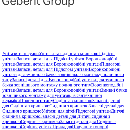
Унітази та пісуари
Унітази та сидіння з кришкою
Підвісні
унітази
Запасні деталі для Підвісні унітази
Воронкоподібні
унітази
Запасні деталі для Воронкоподібні унітази
Підлогові
унітази
Запасні деталі для Підлогові унітази
Воронкоподібні
унітази для змивного бачка зовнішнього монтажу поличного
типу
Запасні деталі для Воронкоподібні унітази для змивного
бачка зовнішнього монтажу поличного типу
Воронкоподібні
унітази
Запасні деталі для Воронкоподібні унітази
Змивні бачки
зовнішнього монтажу для унітазів, із сантехнічної
кераміки
Поличного типу
Сидіння з кришкою
Запасні деталі
для Сидіння з кришкою
Сидіння з кришкою
Запасні деталі для
Сидіння з кришкою
Унітази для дітей
Підлогові унітази
Дитячі
сидіння з кришкою
Запасні деталі для Дитячі сидіння з
кришкою
Сидіння з кришкою
Запасні деталі для Сидіння з
кришкою
Сидіння унітаза
Приладдя
Поручні та опорні