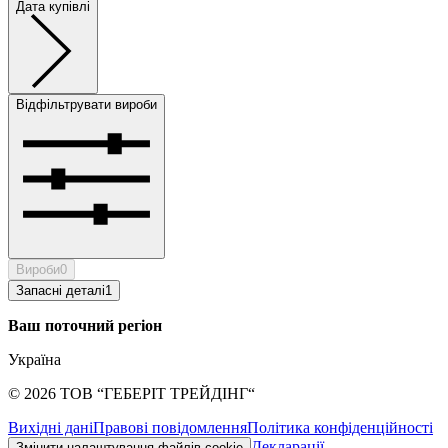
Дата купівлі
Відфільтрувати вироби
Вироби
0
Запасні деталі
1
Ваш поточний регіон
Україна
©
2026
ТОВ “ГЕБЕРІТ ТРЕЙДІНГ“
Вихідні дані
Правові повідомлення
Політика конфіденційності
Декларації
Змінити налаштування файлів cookie