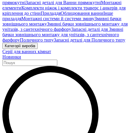
прямокутні
Запасні деталі для Ванни прямокутні
Монтажні
елементи
Комплекти ніжок і комплекти траверс і анкерів для
кріплення до стіни
Приладдя
Облицювання ванни
Інше
приладдя
Монтажні системи й системи змиву
Змивні бачки
зовнішнього монтажу
Змивні бачки зовнішнього монтажу для
унітазів, з сантехнічного фарфору
Запасні деталі для Змивні
бачки зовнішнього монтажу для унітазів, з сантехнічного
фарфору
Поличного типу
Запасні деталі для Поличного типу
Категорії виробів
Серії для ванних кімнат
Новинки